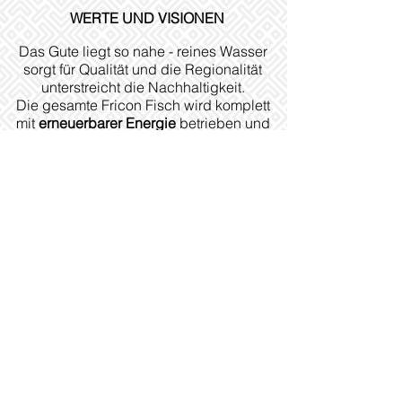
WERTE UND VISIONEN
Das Gute liegt so nahe - reines Wasser
sorgt für Qualität und die Regionalität
unterstreicht die Nachhaltigkeit.
Die gesamte Fricon Fisch wird komplett
mit
erneuerbarer Energie
betrieben und
wir verwenden nur
Schweizer BIO-Futter
.
Die Möglichkeit des Imports ist
verlockend, doch ein Fisch aus einer
bekannten Region hat noch viel mehr zu
bieten. Die Fricon sticht durch
Regionalität und eine ausgezeichnete
Qualität hervor. Sie schätzt die
vorhandenen Ressourcen und kümmert
sich sorgfältig darum, dass die Fische
artgerecht heranwachsen können.